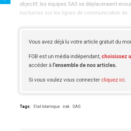
objectif, les équipes SAS se déplaceraient en
nocturnes sur les lignes de communication de. .
Vous avez déjà lu votre article gratuit du moi
FOB est un média indépendant,
choisissez 
accéder à
l’ensemble de nos articles.
Si vous voulez vous connecter
cliquez ici
.
Tags:
Etat Islamique
irak
SAS