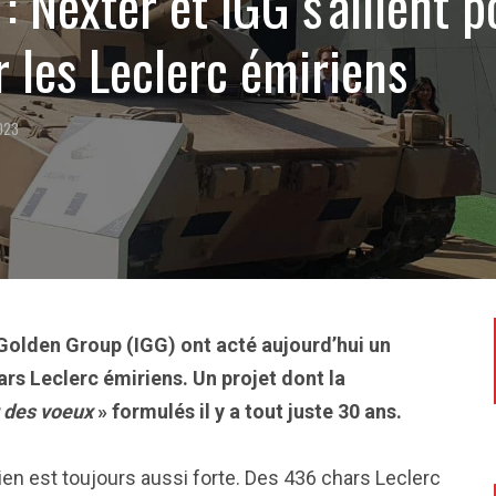
: Nexter et IGG s’allient p
 les Leclerc émiriens
2023
 Golden Group (IGG) ont acté aujourd’hui un
rs Leclerc émiriens. Un projet dont la
 des voeux
» formulés il y a tout juste 30 ans.
rien est toujours aussi forte. Des 436 chars Leclerc