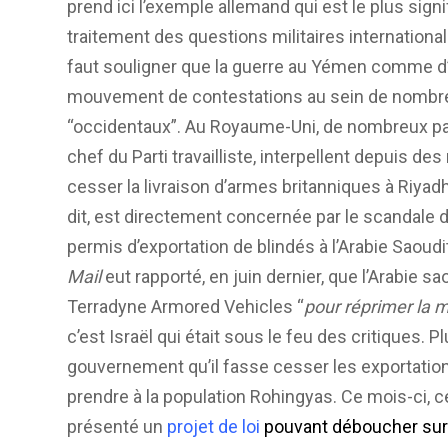
prend ici l’exemple allemand qui est le plus signifi
traitement des questions militaires international
faut souligner que la guerre au Yémen comme d’au
mouvement de contestations au sein de nombreux
“occidentaux”. Au Royaume-Uni, de nombreux par
chef du Parti travailliste, interpellent depuis d
cesser la livraison d’armes britanniques à Riyadh
dit, est directement concernée par le scandale
permis d’exportation de blindés à l’Arabie Saoud
Mail
eut rapporté, en juin dernier, que l’Arabie sa
Terradyne Armored Vehicles “
pour réprimer la mi
c’est Israël qui était sous le feu des critiques.
gouvernement qu’il fasse cesser les exportatio
prendre à la population Rohingyas. Ce mois-ci, c
présenté un
projet de loi
pouvant déboucher sur 