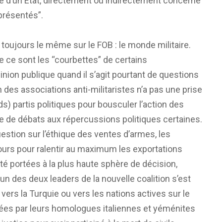
e d’un État, directement ou indirectement concerné
eprésentés”.
 toujours le même sur le FOB : le monde militaire.
le ce sont les “courbettes” de certains
nion publique quand il s’agit pourtant de questions
n des associations anti-militaristes n’a pas une prise
ds) partis politiques pour bousculer l’action des
re de débats aux répercussions politiques certaines.
uestion sur l’éthique des ventes d’armes, les
urs pour ralentir au maximum les exportations
té portées à la plus haute sphère de décision,
’un des deux leaders de la nouvelle coalition s’est
vers la Turquie ou vers les nations actives sur le
ées par leurs homologues italiennes et yéménites