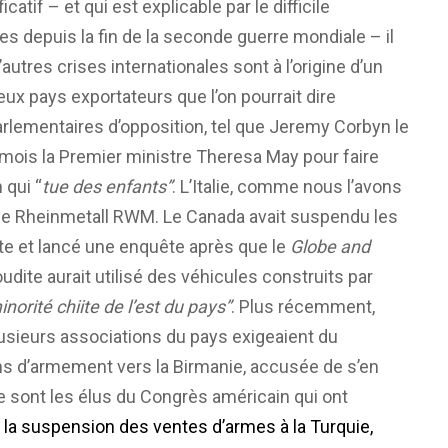
catif – et qui est explicable par le difficile
es depuis la fin de la seconde guerre mondiale – il
tres crises internationales sont à l’origine d’un
 pays exportateurs que l’on pourrait dire
lementaires d’opposition, tel que Jeremy Corbyn le
es mois la Premier ministre Theresa May pour faire
 qui “
tue des enfants”
. L’Italie, comme nous l’avons
 de Rheinmetall RWM. Le Canada avait suspendu les
ite et lancé une enquête après que le
Globe and
oudite aurait utilisé des véhicules construits par
norité chiite de l’est du pays”
. Plus récemment,
 Plusieurs associations du pays exigeaient du
ns d’armement vers la Birmanie, accusée de s’en
e sont les élus du Congrès américain qui ont
la suspension des ventes d’armes à la Turquie,