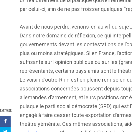
un réajustement de la politique gouvernemental
par celui-ci, afin de ne pas froisser quelques “r
Avant de nous perdre, venons-en au vif du sujet,
Dans notre domaine de réflexion, ce qui interpel
gouvernements devant les contestations de l’opi
plus ou moins stratégiques. Si en France, l’actio
suffisante sur l’opinion publique ou sur les (gran
représentants, certains pays amis sont le théât
Le voisin d’outre-Rhin est en pleine remise en q
associations concernées poussent depuis toujo
allemandes d’armement, et leurs positions ont é
puisque le parti social démocrate (SPD) qui est l
PARTAGER
engagé à faire cesser toute exportation d’armes 
théâtre yéménite. Ces mêmes associations, aid