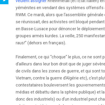
veulent assigner
Rheinmetall (et l’État italien) en
yéménites en vendant des systèmes offensifs à l’A
RWM. Ce mardi, alors que l’assemblée générale d
se réunissait, des activistes ont bloqué pendant
en Basse-Lusace pour dénoncer le déploiement d
groupes armés kurdes. La veille, 250 manifestant
raus!” (dehors en français).
Finalement, ce qui “choque” le plus, ce ne sont 
d’ailleurs dans leur bon droit que de juger sévè
de civils dans les zones de guerre, et qui sont
Vietnam, contre la guerre d’Algérie etc), c’est plu
contestataires bouleversent les gouvernements au
médias et débattu dans la sphère publique) et la
donc des industriels) ou d’un industriel peut ch