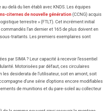
e au-delà du lien établi avec KNDS. Les équipes
ns-citernes de nouvelle génération
(CCNG) acquis
ogistique terrestre » (FTLT). Cet incrément initial
té commandés l’an dernier et 165 de plus doivent en
s sous-traitants. Les premiers exemplaires sont
es par SIMA ? Leur capacité à recevoir l’essentiel
larité. Motorisées par défaut, ces circulaires
es desiderata de l’utilisateur, soit en amont, soit
s’accompagne d’une série d’options encore modifiables
ngements de munitions et du pare-soleil au collecteur
0) de la gamme peuvent ainsi recevoir le montage