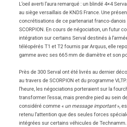
L’oeil averti l’aura remarqué : un blindé 4×4 Serval
au siège versaillais de KNDS France. Une présenc
concrétisations de ce partenariat franco-danoi
SCORPION. En cours de négociation, un futur cont
intégration sur certains Serval destinés à l’ar
téléopérés T1 et T2 fournis par Arquus, elle repo
gamme avec ses 665 mm de diamètre et son poid
Près de 300 Serval ont été livrés au dernier d
au travers de SCORPION et du programme VLTP. 
l’heure, les négociations porteraient sur la fou
transformer l’essai, mais prendre pied au sein 
considéré comme «
un message important
», es
retenu l’attention que des seules forces spéciale
intégrées sur certains véhicules de Technamm.