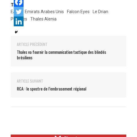
Tags:
EADS
Emirats Arabes Unis
Falcon Eyes
Le Drian
Pléiades
Thales Alenia
ARTICLE PRÉCÉDENT
Thales va fournir la communication tactique des blindés
brésiliens
ARTICLE SUIVANT
RCA : le spectre de l’embrasement régional