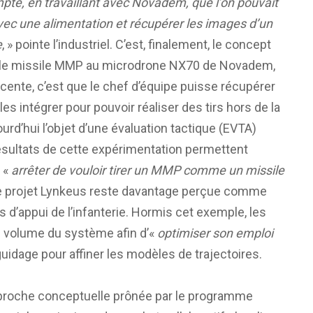
e, en travaillant avec Novadem, que l’on pouvait
vec une alimentation et récupérer les images d’un
e
, » pointe l’industriel. C’est, finalement, le concept
e le missile MMP au microdrone NX70 de Novadem,
cente, c’est que le chef d’équipe puisse récupérer
les intégrer pour pouvoir réaliser des tirs hors de la
urd’hui l’objet d’une évaluation tactique (EVTA)
ésultats de cette expérimentation permettent
r «
arrêter de vouloir tirer un MMP comme un missile
ar le projet Lynkeus reste davantage perçue comme
ns d’appui de l’infanterie. Hormis cet exemple, les
u volume du système afin d’«
optimiser son emploi
 guidage pour affiner les modèles de trajectoires.
’approche conceptuelle prônée par le programme