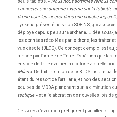
seule tablette. «
Nous nous sommes rendus compt
connecter une antenne externe sur la tablette a
drone pour les insérer dans une couche logiciell
Lynkeus présenté au salon SOFINS, qui associ
déployé depuis peu sur Barkhane. L’idée sous-ja
les données récoltées par le drone, les traiter et 
vue directe (BLOS). Ce concept d’emploi est aujo
menée par l’armée de Terre. Espérons que les r
ensuite de faire évoluer la doctrine actuelle pou
Milan
». De fait, la notion de tir BLOS induite p
étant du ressort de l’artillerie, et non des sectio
équipes de MBDA planchent sur la diminution d
tactique
» et à l’élaboration de nouvelles lois de
Ces axes d’évolution préfigurent par ailleurs l