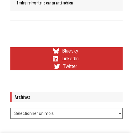
Thales réinvente le canon anti-aérien
Bluesky
LinkedIn
Twitter
Archives