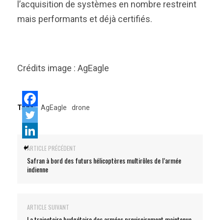
l’acquisition de systèmes en nombre restreint
mais performants et déjà certifiés.
Crédits image : AgEagle
Tags:
AgEagle
drone
ARTICLE PRÉCÉDENT
Safran à bord des futurs hélicoptères multirôles de l’armée
indienne
ARTICLE SUIVANT
La trajectoire budgétaire des armées provisoirement maintenue