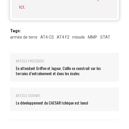
ici
.
Tags:
armée de terre
AT4 CS
AT4 F2
missile
MMP
STAT
ARTICLE PRÉCÉDENT
En attendant Griffon et Jaguar, CaMo se construit sur les
terrains d’entraînement et dans les écoles
ARTICLE SUIVANT
Le développement du CAESAR tchèque est lancé