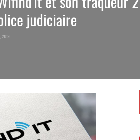
find'it et son traqueur 2
olice judiciaire
, 2019