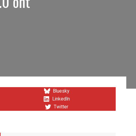
.0 ont
Bluesky
LinkedIn
Twitter