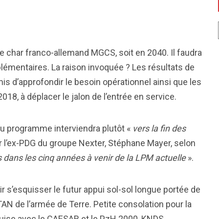
s le char franco-allemand MGCS, soit en 2040. Il faudra
émentaires. La raison invoquée ? Les résultats de
is d’approfondir le besoin opérationnel ainsi que les
018, à déplacer le jalon de l’entrée en service.
du programme interviendra plutôt «
vers la fin des
 l’ex-PDG du groupe Nexter, Stéphane Mayer, selon
 dans les cinq années à venir de la LPM actuelle
».
r s’esquisser le futur appui sol-sol longue portée de
TAN de l’armée de Terre. Petite consolation pour la
acquise avec le CAESAR et le PzH 2000, KNDS