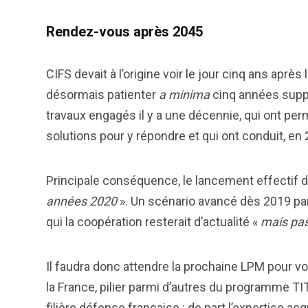
Rendez-vous après 2045
CIFS devait à l’origine voir le jour cinq ans aprè
désormais patienter
a minima
cinq années suppl
travaux engagés il y a une décennie, qui ont perm
solutions pour y répondre et qui ont conduit, en 2
Principale conséquence, le lancement effectif 
années 2020
». Un scénario avancé dès 2019 par
qui la coopération resterait d’actualité «
mais pas
Il faudra donc attendre la prochaine LPM pour voi
la France, pilier parmi d’autres du programme TI
filière défense française : de part l’expertise 