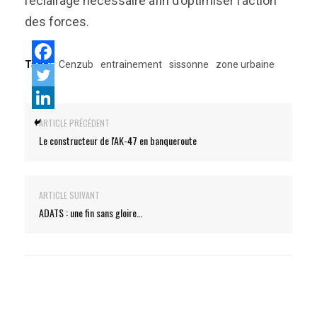
l’éclairage nécessaire afin d’optimiser l’action
des forces.
Tags:
Cenzub
entrainement
sissonne
zone urbaine
ARTICLE PRÉCÉDENT
Le constructeur de l'AK-47 en banqueroute
ARTICLE SUIVANT
ADATS : une fin sans gloire…