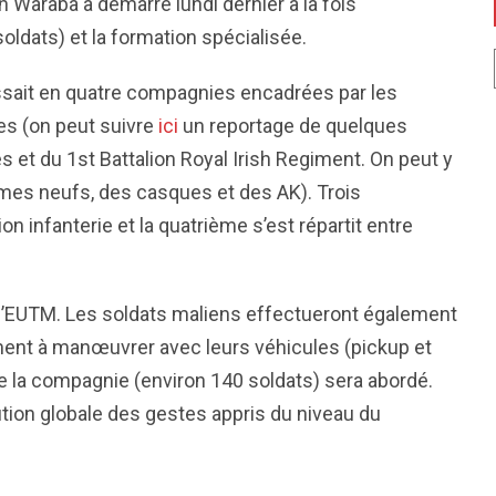
on Waraba a démarré lundi dernier à la fois
soldats) et la formation spécialisée.
issait en quatre compagnies encadrées par les
ues (on peut suivre
ici
un reportage de quelques
s et du 1st Battalion Royal Irish Regiment. On peut y
rmes neufs, des casques et des AK). Trois
infanterie et la quatrième s’est répartit entre
 l’EUTM. Les soldats maliens effectueront également
ment à manœuvrer avec leurs véhicules (pickup et
de la compagnie (environ 140 soldats) sera abordé.
ution globale des gestes appris du niveau du