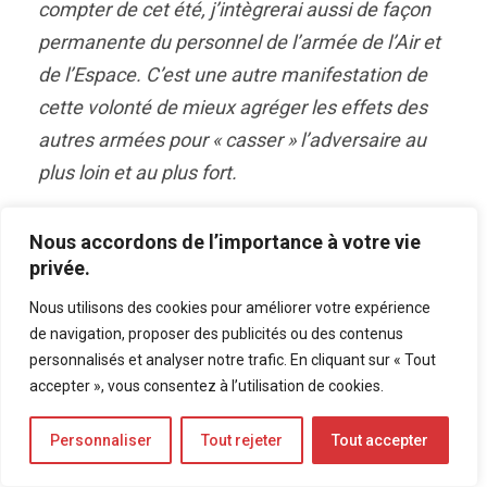
compter de cet été, j’intègrerai aussi de façon
permanente du personnel de l’armée de l’Air et
de l’Espace. C’est une autre manifestation de
cette volonté de mieux agréger les effets des
autres armées pour « casser » l’adversaire au
plus loin et au plus fort.
La question de l’adhésion de la Suède et de la
Nous accordons de l’importance à votre vie
privée.
Finlande se joue pour l’instant au niveau de
l’OTAN et non du corps d’armée. Tous deux
Nous utilisons des cookies pour améliorer votre expérience
sont plutôt orientés vers leurs zones. Il n’y a pas
de navigation, proposer des publicités ou des contenus
personnalisés et analyser notre trafic. En cliquant sur « Tout
encore de contacts directs avec le CRR-Fr mais
accepter », vous consentez à l’utilisation de cookies.
nous participons à des réunions communes. Il y
a peu, le CRR-Fr organisait les sessions Vauban,
Personnaliser
Tout rejeter
Tout accepter
un séminaire annuel lors duquel nous avons