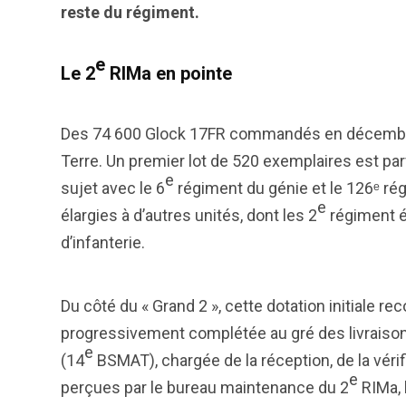
reste du régiment.
e
Le 2
RIMa en pointe
Des 74 600 Glock 17FR commandés en décembre 
Terre. Un premier lot de 520 exemplaires est pa
e
sujet avec le 6
régiment du génie et le 126ᵉ rég
e
élargies à d’autres unités, dont les 2
régiment é
d’infanterie.
Du côté du « Grand 2 », cette dotation initiale re
progressivement complétée au gré des livraison
e
(14
BSMAT), chargée de la réception, de la vérifi
e
perçues par le bureau maintenance du 2
RIMa, 