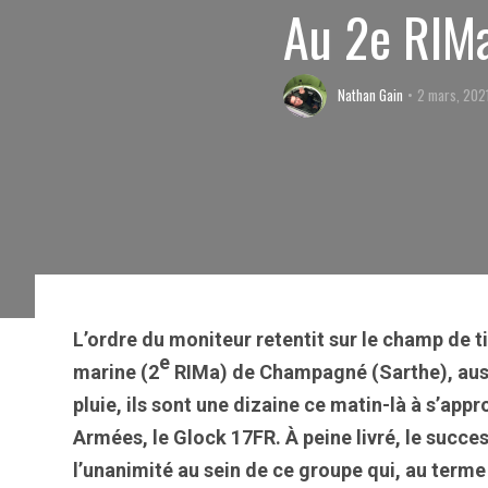
Au 2e RIMa
Nathan Gain
2 mars, 202
L’ordre du moniteur retentit sur le champ de t
e
marine (2
RIMa) de Champagné (Sarthe), aussi
pluie, ils sont une dizaine ce matin-là à s’ap
Armées, le Glock 17FR. À peine livré, le succ
l’unanimité au sein de ce groupe qui, au terme