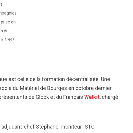
rs
mpagnies
a prise en
in du
ck 17FR
enue est celle de la formation décentralisée. Une
école du Matériel de Bourges en octobre dernier
eprésentants de Glock et du Français
Welkit
, chargé
 l’adjudant-chef Stéphane, moniteur ISTC