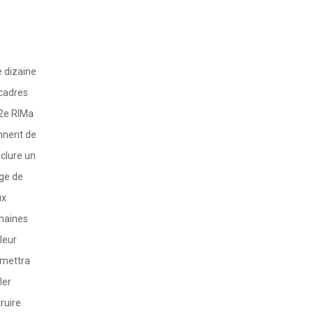
 dizaine
cadres
2e RIMa
nnent de
clure un
ge de
ux
maines
 leur
mettra
ller
truire