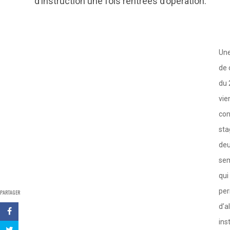
d’instruction une fois rentrées d’opération.
Une
de 
du 
vie
con
sta
de
se
qui
per
PARTAGER
d’a
ins