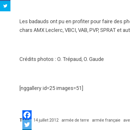
Les badauds ont pu en profiter pour faire des p
chars AMX Leclerc, VBCI, VAB, PVP, SPRAT et au
Crédits photos : O. Trépaud, O. Gaude
[nggallery id=25 images=51]
Tags:
14 juillet 2012
armée de terre
armée françaie
ave