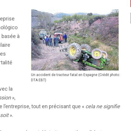
reprise
nológico
t basée à
laire
les
talité
Un accident de tracteur fatal en Espagne (Crédit photo:
DTA EBT)
vec la
ssion
»,
 l’entreprise, tout en précisant que «
cela ne signifie
soit
».