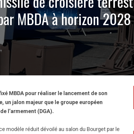
issile de croisière terrest
par MBDA à horizon 2028
5
t fixé MBDA pour réaliser le lancement de son
re, un jalon majeur que le groupe européen
le de l’armement (DGA).
ce modèle réduit dévoilé au salon du Bourget par le