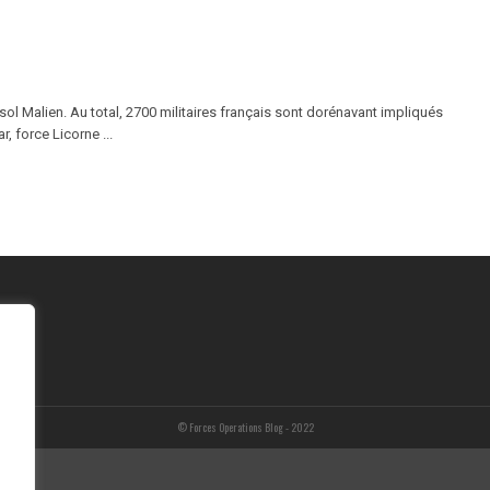
 sol Malien. Au total, 2700 militaires français sont dorénavant impliqués
, force Licorne ...
© Forces Operations Blog - 2022