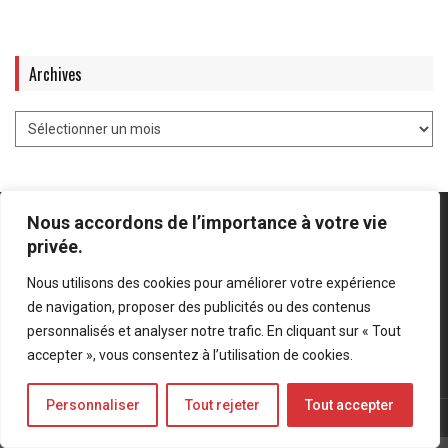
Archives
Nous accordons de l’importance à votre vie
privée.
Nous utilisons des cookies pour améliorer votre expérience
Mentions légales
-
Politique de confidentialité
de navigation, proposer des publicités ou des contenus
personnalisés et analyser notre trafic. En cliquant sur « Tout
Bluesky
LinkedIn
Twitter
accepter », vous consentez à l’utilisation de cookies.
Personnaliser
Tout rejeter
Tout accepter
© Forces Operations Blog - 2022