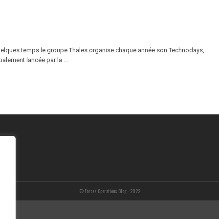
 quelques temps le groupe Thales organise chaque année son Technodays,
alement lancée par la ...
© Forces Operations Blog - 2022