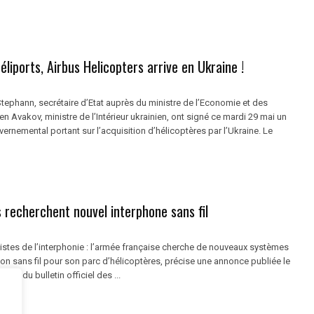
héliports, Airbus Helicopters arrive en Ukraine !
tephann, secrétaire d’Etat auprès du ministre de l’Economie et des
en Avakov, ministre de l’Intérieur ukrainien, ont signé ce mardi 29 mai un
ernemental portant sur l’acquisition d’hélicoptères par l’Ukraine. Le
 recherchent nouvel interphone sans fil
istes de l’interphonie : l’armée française cherche de nouveaux systèmes
n sans fil pour son parc d’hélicoptères, précise une annonce publiée le
e web du bulletin officiel des ...