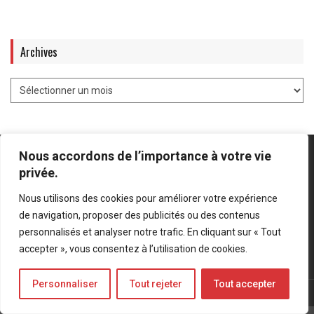
Archives
Nous accordons de l’importance à votre vie
privée.
Nous utilisons des cookies pour améliorer votre expérience
Mentions légales
-
Politique de confidentialité
de navigation, proposer des publicités ou des contenus
personnalisés et analyser notre trafic. En cliquant sur « Tout
Bluesky
LinkedIn
Twitter
accepter », vous consentez à l’utilisation de cookies.
Personnaliser
Tout rejeter
Tout accepter
© Forces Operations Blog - 2022