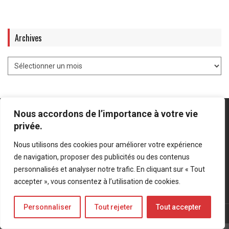
Archives
Nous accordons de l’importance à votre vie
privée.
Nous utilisons des cookies pour améliorer votre expérience
Mentions légales
-
Politique de confidentialité
de navigation, proposer des publicités ou des contenus
personnalisés et analyser notre trafic. En cliquant sur « Tout
Bluesky
LinkedIn
Twitter
accepter », vous consentez à l’utilisation de cookies.
Personnaliser
Tout rejeter
Tout accepter
© Forces Operations Blog - 2022