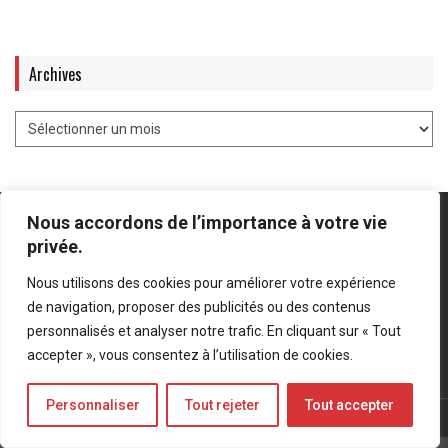
Archives
Nous accordons de l’importance à votre vie
privée.
Nous utilisons des cookies pour améliorer votre expérience
Mentions légales
-
Politique de confidentialité
de navigation, proposer des publicités ou des contenus
personnalisés et analyser notre trafic. En cliquant sur « Tout
Bluesky
LinkedIn
Twitter
accepter », vous consentez à l’utilisation de cookies.
Personnaliser
Tout rejeter
Tout accepter
© Forces Operations Blog - 2022