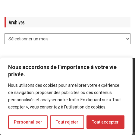
Archives
Nous accordons de l’importance à votre vie
privée.
Nous utilisons des cookies pour améliorer votre expérience
Mentions légales
-
Politique de confidentialité
de navigation, proposer des publicités ou des contenus
personnalisés et analyser notre trafic. En cliquant sur « Tout
Bluesky
LinkedIn
Twitter
accepter », vous consentez à l’utilisation de cookies.
Personnaliser
Tout rejeter
Tout accepter
© Forces Operations Blog - 2022