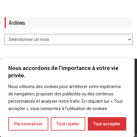
Archives
Nous accordons de l’importance à votre vie
privée.
Nous utilisons des cookies pour améliorer votre expérience
Mentions légales
-
Politique de confidentialité
de navigation, proposer des publicités ou des contenus
personnalisés et analyser notre trafic. En cliquant sur « Tout
Bluesky
LinkedIn
Twitter
accepter », vous consentez à l’utilisation de cookies.
Personnaliser
Tout rejeter
Tout accepter
© Forces Operations Blog - 2022