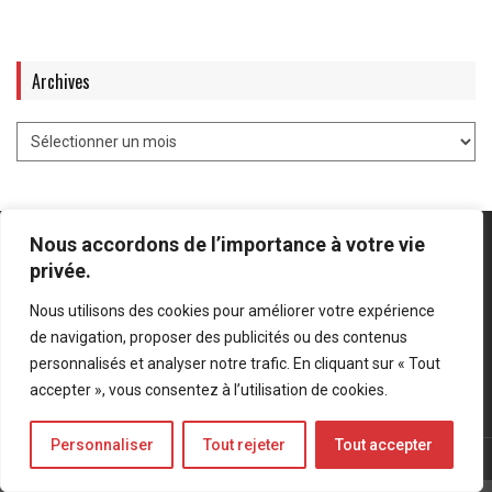
Archives
Nous accordons de l’importance à votre vie
privée.
Nous utilisons des cookies pour améliorer votre expérience
Mentions légales
-
Politique de confidentialité
de navigation, proposer des publicités ou des contenus
personnalisés et analyser notre trafic. En cliquant sur « Tout
Bluesky
LinkedIn
Twitter
accepter », vous consentez à l’utilisation de cookies.
Personnaliser
Tout rejeter
Tout accepter
© Forces Operations Blog - 2022