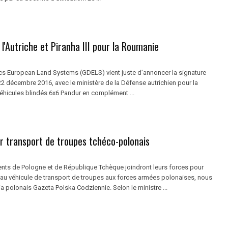
l'Autriche et Piranha III pour la Roumanie
s European Land Systems (GDELS) vient juste d’annoncer la signature
 22 décembre 2016, avec le ministère de la Défense autrichien pour la
véhicules blindés 6x6 Pandur en complément ...
r transport de troupes tchéco-polonais
ts de Pologne et de République Tchèque joindront leurs forces pour
eau véhicule de transport de troupes aux forces armées polonaises, nous
 polonais Gazeta Polska Codziennie. Selon le ministre ...