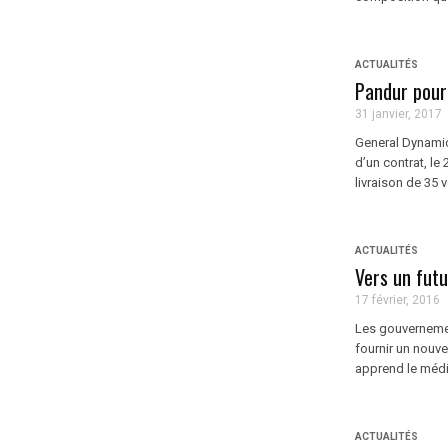
ACTUALITÉS
Pandur pour 
31 janvier, 2017
General Dynamic
d’un contrat, le
livraison de 35 
ACTUALITÉS
Vers un futu
17 février, 2016
Les gouvernemen
fournir un nouv
apprend le média
ACTUALITÉS