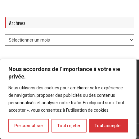
Archives
Nous accordons de l’importance à votre vie
privée.
Nous utilisons des cookies pour améliorer votre expérience
Mentions légales
-
Politique de confidentialité
de navigation, proposer des publicités ou des contenus
personnalisés et analyser notre trafic. En cliquant sur « Tout
Bluesky
LinkedIn
Twitter
accepter », vous consentez à l’utilisation de cookies.
Personnaliser
Tout rejeter
Tout accepter
© Forces Operations Blog - 2022