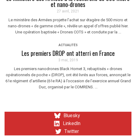
et nano-drones
27 avril, 2021
Le ministère des Armées projette l’achat sur étagère de 500 micro et
nano-drones « de gamme civile », révèle un appel d'offres publié hier.
Une opération baptisée « Drones COTS » et conduite par la ...
ACTUALITÉS
Les premiers DROP ont atterri en France
3 mai, 2019
Les premiers nanodrones Black Hornet 3, rebaptisés « drones
opérationnels de poche » (DROP), ont été livrés aux forces, annonçait le
61e régiment d’artillerie (61e RA) à l’occasion de l’exercice annuel Grand
Duc, organisé par le COMRENS. ...
Bluesky
LinkedIn
Twitter