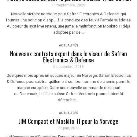
11 septembre, 2025
Nouvelle victoire nordique pour Safran Electronics & Defense, qui
fournira une solution d'appui à la conduite des feux à l'armée suédoise.
Au coeur du système retenu, une jumelle multifonction Moskito TI déjà
adoptée par de ...
ACTUALITÉS
Nouveaux contrats export dans le viseur de Safran
Electronics & Defense
5 décembre, 2018
Quelques mois après un succès majeur en Norvège, Safran Electronics
& Defense poursuit tranquillement son bonhomme de chemin parmi le
marché européen. Outre une nouvelle commande de la part
du Danemark, la filiale suisse Safran Vectronix pourrait bientôt
décrocher ...
ACTUALITÉS
JIM Compact et Moskito TI pour la Norvège
22 juin, 2018
L’effervescence d’Eurosatory l’aurait presque fait passer inaperçu, mais