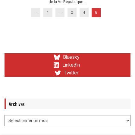
de la Ve République ...
...
1
…
3
4
5
Bluesky
LinkedIn
Twitter
Archives