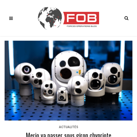
ACTUALITÉS
Merio va passer sous giron chypriote