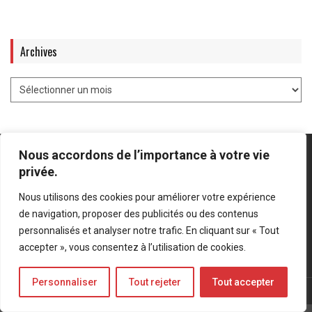
Archives
Nous accordons de l’importance à votre vie
privée.
Nous utilisons des cookies pour améliorer votre expérience
Mentions légales
-
Politique de confidentialité
de navigation, proposer des publicités ou des contenus
personnalisés et analyser notre trafic. En cliquant sur « Tout
Bluesky
LinkedIn
Twitter
accepter », vous consentez à l’utilisation de cookies.
Personnaliser
Tout rejeter
Tout accepter
© Forces Operations Blog - 2022