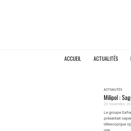
ACCUEIL
ACTUALITÉS
ACTUALITÉS
Milipol : Sa
22 novembre, 2
Le groupe Safran
présentait cepe
télescopique op
une ...