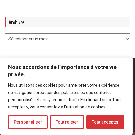
Archives
Nous accordons de l’importance à votre vie
privée.
Nous utilisons des cookies pour améliorer votre expérience
Mentions légales
-
Politique de confidentialité
de navigation, proposer des publicités ou des contenus
personnalisés et analyser notre trafic. En cliquant sur « Tout
Bluesky
LinkedIn
Twitter
accepter », vous consentez à l’utilisation de cookies.
Personnaliser
Tout rejeter
Tout accepter
© Forces Operations Blog - 2022