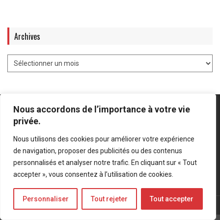
Archives
Nous accordons de l’importance à votre vie
privée.
Nous utilisons des cookies pour améliorer votre expérience
Mentions légales
-
Politique de confidentialité
de navigation, proposer des publicités ou des contenus
personnalisés et analyser notre trafic. En cliquant sur « Tout
Bluesky
LinkedIn
Twitter
accepter », vous consentez à l’utilisation de cookies.
Personnaliser
Tout rejeter
Tout accepter
© Forces Operations Blog - 2022