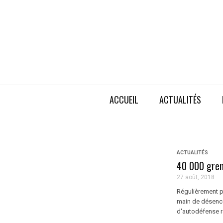
ACCUEIL
ACTUALITÉS
ACTUALITÉS
40 000 gren
27 août, 2018
Régulièrement p
main de désence
d'autodéfense r