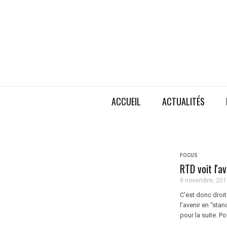
ACCUEIL
ACTUALITÉS
FOCUS
RTD voit l'a
8 novembre, 201
C'est donc droi
l'avenir en “st
pour la suite. Po