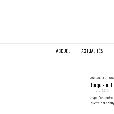
ACCUEIL
ACTUALITÉS
ACTUALITÉS
,
FOC
Turquie et I
1 mars, 2018
Sujet fort intér
guerre est ennuy
...