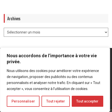
Archives
Nous accordons de l’importance à votre vie
privée.
Nous utilisons des cookies pour améliorer votre expérience
Mentions légales
-
Politique de confidentialité
de navigation, proposer des publicités ou des contenus
personnalisés et analyser notre trafic. En cliquant sur « Tout
Bluesky
LinkedIn
Twitter
accepter », vous consentez à l’utilisation de cookies.
Personnaliser
Tout rejeter
Tout accepter
© Forces Operations Blog - 2022