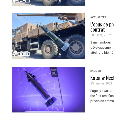
ACTUALITÉS
L’obus de pr
contrat
18 juillet, 2022
Sans tambour ni 
développement d
atteindra bientôt
ENGLISH
Katana: Next
25 janvier, 2021
Eagerly awaited 
the first test fi
precision ammunit