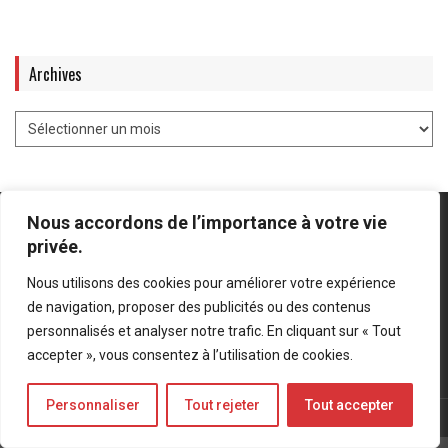
Archives
Nous accordons de l’importance à votre vie
privée.
Nous utilisons des cookies pour améliorer votre expérience
Mentions légales
-
Politique de confidentialité
de navigation, proposer des publicités ou des contenus
personnalisés et analyser notre trafic. En cliquant sur « Tout
Bluesky
LinkedIn
Twitter
accepter », vous consentez à l’utilisation de cookies.
Personnaliser
Tout rejeter
Tout accepter
© Forces Operations Blog - 2022