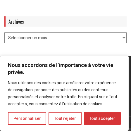
Archives
Nous accordons de l’importance à votre vie
privée.
Nous utilisons des cookies pour améliorer votre expérience
Mentions légales
-
Politique de confidentialité
de navigation, proposer des publicités ou des contenus
personnalisés et analyser notre trafic. En cliquant sur « Tout
Bluesky
LinkedIn
Twitter
accepter », vous consentez à l’utilisation de cookies.
Personnaliser
Tout rejeter
Tout accepter
© Forces Operations Blog - 2022