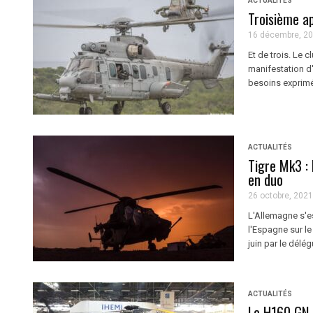
ACTUALITÉS
Troisième ap
16 décembre, 2
Et de trois. Le 
manifestation d'
besoins exprimés
ACTUALITÉS
Tigre Mk3 : 
en duo
26 octobre, 2021
L'Allemagne s'e
l'Espagne sur l
juin par le délé
ACTUALITÉS
Le H160 GN, 