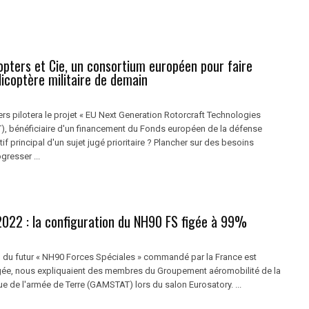
opters et Cie, un consortium européen pour faire
élicoptère militaire de demain
rs pilotera le projet « EU Next Generation Rotorcraft Technologies
T), bénéficiaire d'un financement du Fonds européen de la défense
tif principal d'un sujet jugé prioritaire ? Plancher sur des besoins
resser ...
2022 : la configuration du NH90 FS figée à 99%
n du futur « NH90 Forces Spéciales » commandé par la France est
gée, nous expliquaient des membres du Groupement aéromobilité de la
e de l'armée de Terre (GAMSTAT) lors du salon Eurosatory. ...