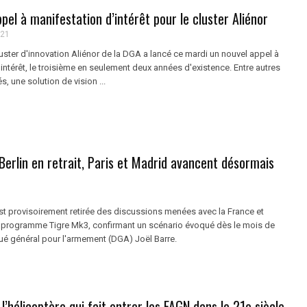
pel à manifestation d’intérêt pour le cluster Aliénor
021
cluster d'innovation Aliénor de la DGA a lancé ce mardi un nouvel appel à
intérêt, le troisième en seulement deux années d'existence. Entre autres
, une solution de vision ...
Berlin en retrait, Paris et Madrid avancent désormais
st provisoirement retirée des discussions menées avec la France et
e programme Tigre Mk3, confirmant un scénario évoqué dès le mois de
gué général pour l'armement (DGA) Joël Barre.
l’hélicoptère qui fait entrer les FAGN dans le 21e siècle