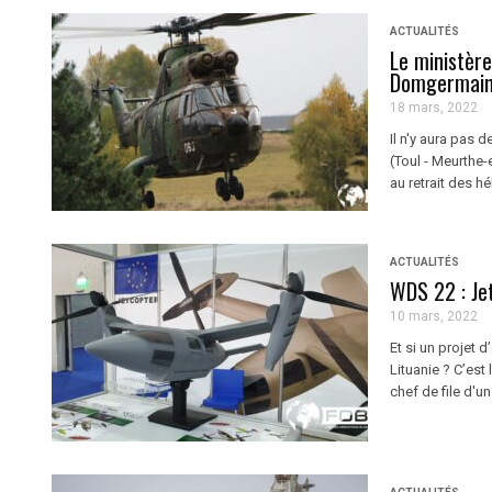
ACTUALITÉS
Le ministèr
Domgermai
18 mars, 2022
Il n'y aura pas 
(Toul - Meurthe-
au retrait des hé
ACTUALITÉS
WDS 22 : Jet
10 mars, 2022
Et si un projet 
Lituanie ? C’est
chef de file d'un