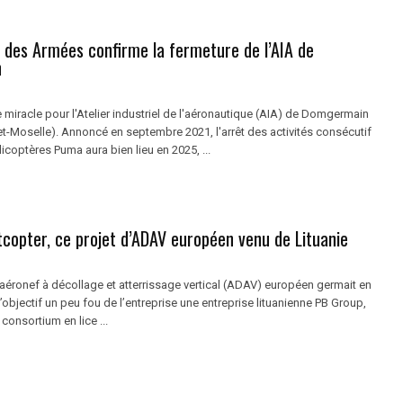
e des Armées confirme la fermeture de l’AIA de
n
de miracle pour l'Atelier industriel de l'aéronautique (AIA) de Domgermain
et-Moselle). Annoncé en septembre 2021, l'arrêt des activités consécutif
licoptères Puma aura bien lieu en 2025, ...
copter, ce projet d’ADAV européen venu de Lituanie
d’aéronef à décollage et atterrissage vertical (ADAV) européen germait en
 l’objectif un peu fou de l’entreprise une entreprise lituanienne PB Group,
 consortium en lice ...