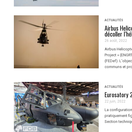
ACTUALITÉS
Airbus Helic
décoller l’h
26 août, 2022
Airbus Helicopte
Project » (ENGR
(FEDef). L'objec
communs et prog
ACTUALITÉS
Eurosatory 
22 juin, 2022
La configuratio
pratiquement fi
Section techniqu