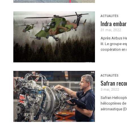
ACTUALITÉS
Indra embarq
31 mai, 2022
Après Airbus He
III. Le groupe e
coopération en 
ACTUALITÉS
Safran recon
3 mai, 2022
Safran Helicopte
hélicoptères de l
aéronautique (D