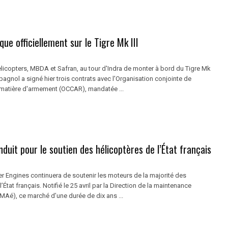
ue officiellement sur le Tigre Mk III
licopters, MBDA et Safran, au tour d'Indra de monter à bord du Tigre Mk
spagnol a signé hier trois contrats avec l'Organisation conjointe de
matière d'armement (OCCAR), mandatée ...
duit pour le soutien des hélicoptères de l’État français
r Engines continuera de soutenir les moteurs de la majorité des
’État français. Notifié le 25 avril par la Direction de la maintenance
MAé), ce marché d’une durée de dix ans ...