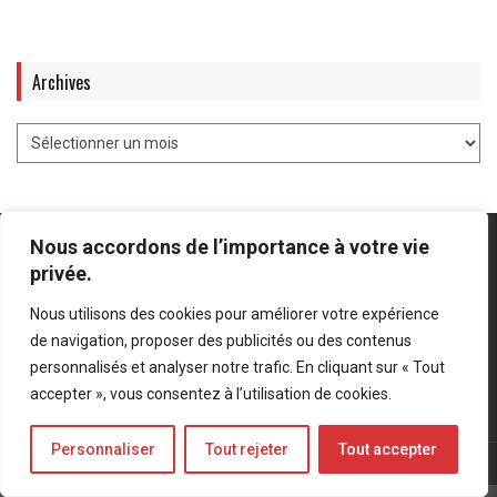
Archives
Nous accordons de l’importance à votre vie
privée.
Nous utilisons des cookies pour améliorer votre expérience
Mentions légales
-
Politique de confidentialité
de navigation, proposer des publicités ou des contenus
personnalisés et analyser notre trafic. En cliquant sur « Tout
Bluesky
LinkedIn
Twitter
accepter », vous consentez à l’utilisation de cookies.
Personnaliser
Tout rejeter
Tout accepter
© Forces Operations Blog - 2022