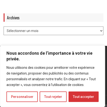
Archives
Nous accordons de l’importance à votre vie
privée.
Nous utilisons des cookies pour améliorer votre expérience
Mentions légales
-
Politique de confidentialité
de navigation, proposer des publicités ou des contenus
personnalisés et analyser notre trafic. En cliquant sur « Tout
Bluesky
LinkedIn
Twitter
accepter », vous consentez à l’utilisation de cookies.
Personnaliser
Tout rejeter
Tout accepter
© Forces Operations Blog - 2022