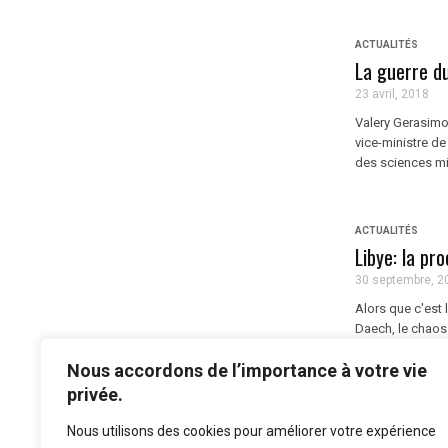
ACTUALITÉS
La guerre du
23 avril, 2018
Valery Gerasimo
vice-ministre d
des sciences mil
ACTUALITÉS
Libye: la pr
30 septembre, 2
Alors que c'est l
Daech, le chaos 
aux combats ince
Nous accordons de l’importance à votre vie
privée.
Nous utilisons des cookies pour améliorer votre expérience