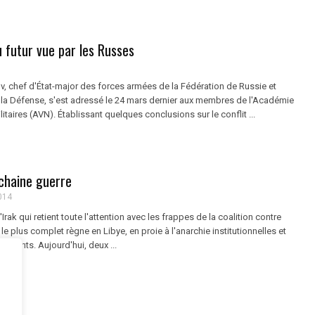
 futur vue par les Russes
v, chef d'État-major des forces armées de la Fédération de Russie et
e la Défense, s'est adressé le 24 mars dernier aux membres de l'Académie
itaires (AVN). Établissant quelques conclusions sur le conflit ...
ochaine guerre
014
'Irak qui retient toute l'attention avec les frappes de la coalition contre
le plus complet règne en Libye, en proie à l'anarchie institutionnelles et
ssants. Aujourd'hui, deux ...