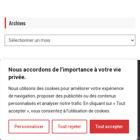
Archives
Nous accordons de l’importance à votre vie
privée.
Nous utilisons des cookies pour améliorer votre expérience
Mentions légales
-
Politique de confidentialité
de navigation, proposer des publicités ou des contenus
personnalisés et analyser notre trafic. En cliquant sur « Tout
Bluesky
LinkedIn
Twitter
accepter », vous consentez à l’utilisation de cookies.
Personnaliser
Tout rejeter
Tout accepter
© Forces Operations Blog - 2022